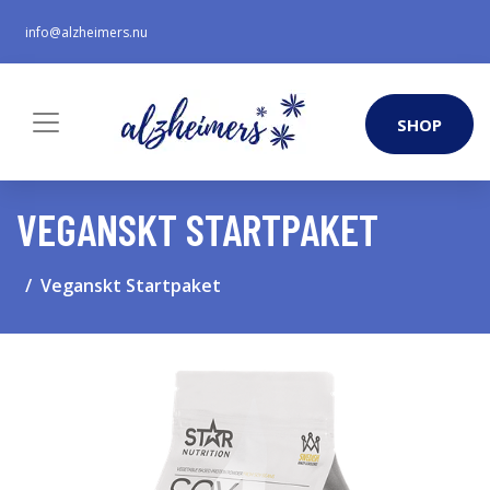
info@alzheimers.nu
SHOP
VEGANSKT STARTPAKET
Veganskt Startpaket