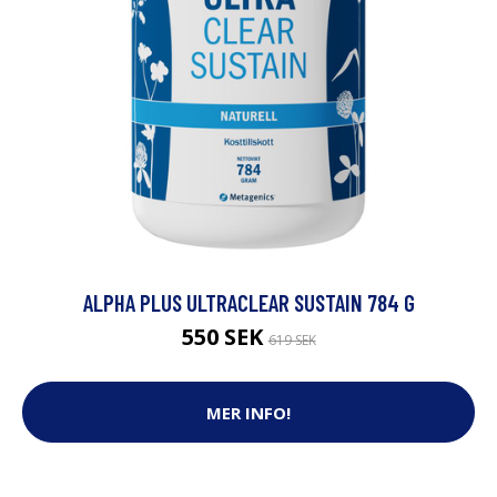
ALPHA PLUS ULTRACLEAR SUSTAIN 784 G
550 SEK
619 SEK
MER INFO!