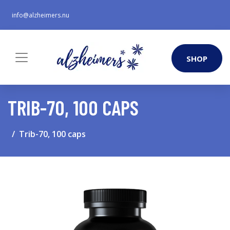
info@alzheimers.nu
SHOP
TRIB-70, 100 CAPS
Trib-70, 100 caps