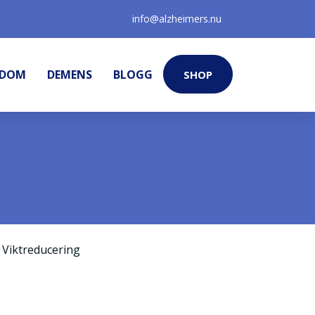
info@alzheimers.nu
KDOM
DEMENS
BLOGG
SHOP
,
Viktreducering