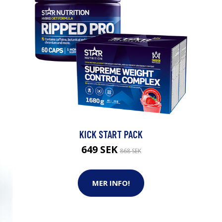
KICK START PACK
649 SEK
868 SEK
MER INFO!