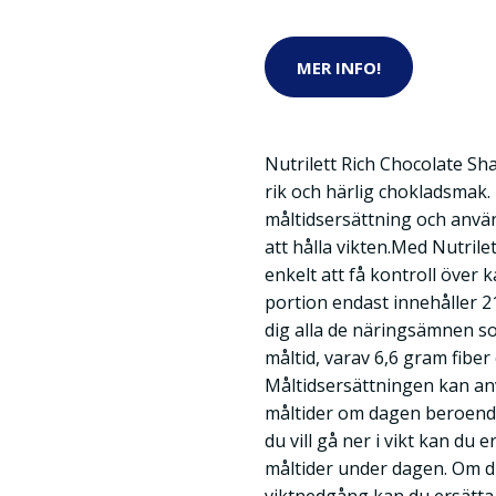
MER INFO!
Nutrilett Rich Chocolate S
rik och härlig chokladsmak
måltidsersättning och använ
att hålla vikten.Med Nutrile
enkelt att få kontroll över 
portion endast innehåller 21
dig alla de näringsämnen s
måltid, varav 6,6 gram fiber
Måltidsersättningen kan anvä
måltider om dagen beroende
du vill gå ner i vikt kan du 
måltider under dagen. Om du 