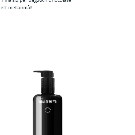
1 måltid per dag.Rich Chocolate
ett mellanmål!