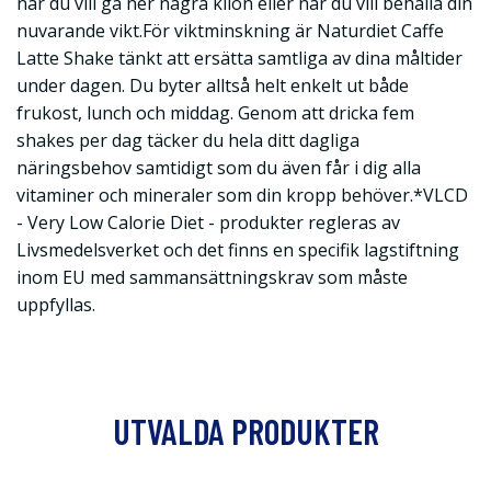
när du vill gå ner några kilon eller när du vill behålla din
nuvarande vikt.För viktminskning är Naturdiet Caffe
Latte Shake tänkt att ersätta samtliga av dina måltider
under dagen. Du byter alltså helt enkelt ut både
frukost, lunch och middag. Genom att dricka fem
shakes per dag täcker du hela ditt dagliga
näringsbehov samtidigt som du även får i dig alla
vitaminer och mineraler som din kropp behöver.*VLCD
- Very Low Calorie Diet - produkter regleras av
Livsmedelsverket och det finns en specifik lagstiftning
inom EU med sammansättningskrav som måste
uppfyllas.
UTVALDA PRODUKTER