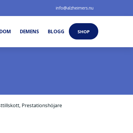
info@alzheimers.nu
KDOM
DEMENS
BLOGG
SHOP
ttillskott
,
Prestationshöjare