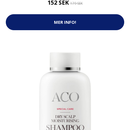
152 SEK
179 SEK
MER INFO!